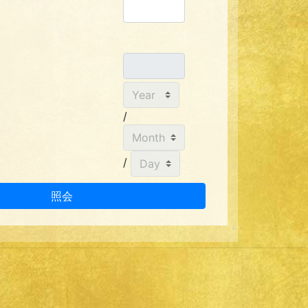
/
/
照会